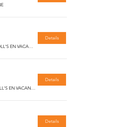
NE
Details
Les équipes de WORKING ROLL'S EN VACANCES
Details
Les équipes de WORKING ROLL'S EN VACANCES
Details