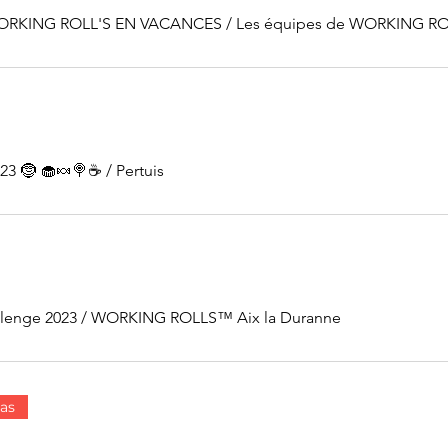
WORKING ROLL'S EN VACANCES
/
023 🤶 🧁🍬🍭☕
/
Pertuis
llenge 2023
/
WORKING ROLLS™ Aix la Duranne
as