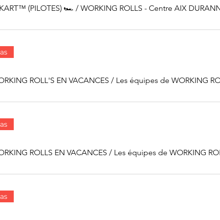
KART™ (PILOTES) 🏎
/
WORKING ROLLS - Centre AIX DURAN
as
WORKING ROLL'S EN VACANCES
/
as
WORKING ROLLS EN VACANCES
/
as