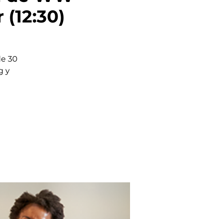
 (12:30)
de 30
g y