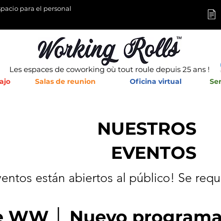
pacio para el personal
Les espaces de coworking où tout roule depuis 25 ans !
ajo
Salas de reunion
Oficina virtual
Ser
NUESTROS
EVENTOS
ventos
están abiertos al público! Se requ
de WW │ Nuevo progra