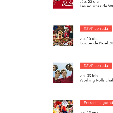
sáb, 23 dic
Les équipes de 
RSVP cerrada
vie, 15 dic
Goûter de Noël 2
RSVP cerrada
vie, 03 feb
Working Rolls cha
Entradas agotad
vie, 13 ene