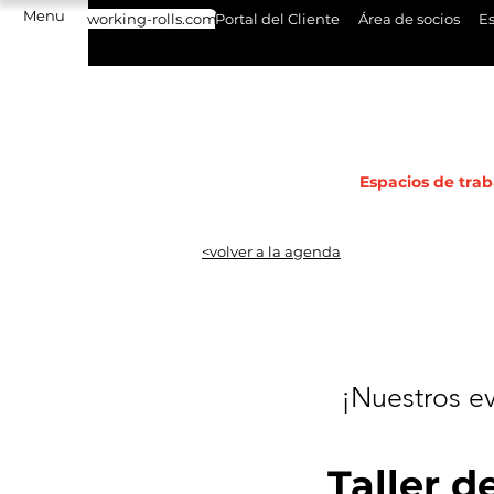
Menu
working-rolls.com
Portal del Cliente
Área de socios
Es
Espacios de trab
<volver a la agenda
¡Nuestros
e
Taller 