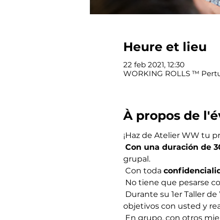
Heure et lieu
22 feb 2021, 12:30
WORKING ROLLS ™ Pertuis,
À propos de l
¡Haz de Atelier WW tu 
Con una duración de 3
grupal.
 Con toda 
confidenciali
 No tiene que pesarse c
 Durante su 1er Taller de WW, nuestro Entrenador de WW lo lleva de la mano, quien establece sus 
objetivos con usted y re
 En grupo, con otros m