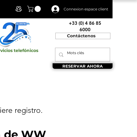
Mi cuenta
Connexion espace client
+33 (0) 4 86 85
6000
Contáctenos
vicios telefónicos
RESERVAR AHORA
iere registro.
ma de WW