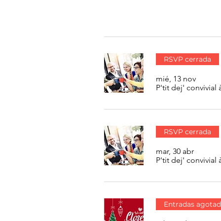
RSVP cerrada
mié, 13 nov
P'tit dej' conviv
RSVP cerrada
mar, 30 abr
P'tit dej' conviv
Entradas agotad