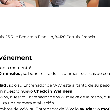
 23 Rue Benjamin Franklin, 84120 Pertuis, Francia
'événement
propio momento!
0 minutos
 , se beneficiará de las últimas técnicas de co
dad
 , solo su Entrenador de WW está al tanto de su peso
on nuestro nuevo 
Check in Wellness
aliza una primera evaluación.
iembros de WW, su Entrenador de WW lo 
ayuda
 y lo 
mot