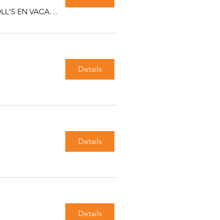
Les équipes de WORKING ROLL'S EN VACANCES
Details
Details
Details