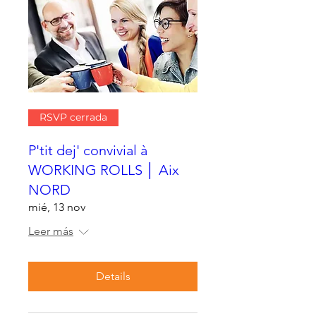
RSVP cerrada
P'tit dej' convivial à
WORKING ROLLS │ Aix
NORD
mié, 13 nov
Leer más
Details