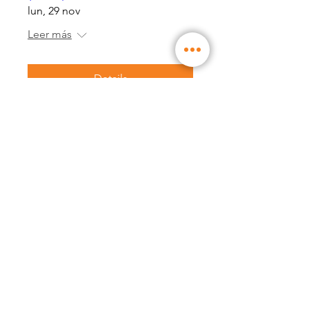
lun, 29 nov
Leer más
Details
RSVP cerrada
Taller de WW │ Nuevo
programa de WW Liberté