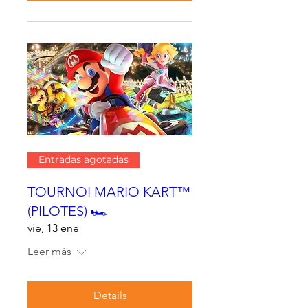
Entradas agotadas
TOURNOI MARIO KART™
(PILOTES) 🏎
vie, 13 ene
Leer más
Details