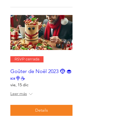
RSVP cerrada
Goûter de Noël 2023 🤶 🧁
🍬🍭☕
vie, 15 dic
Leer más
Details