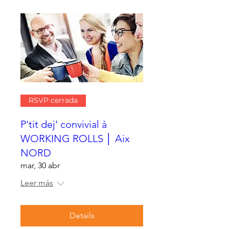
RSVP cerrada
P'tit dej' convivial à
WORKING ROLLS │ Aix
NORD
mar, 30 abr
Leer más
Details