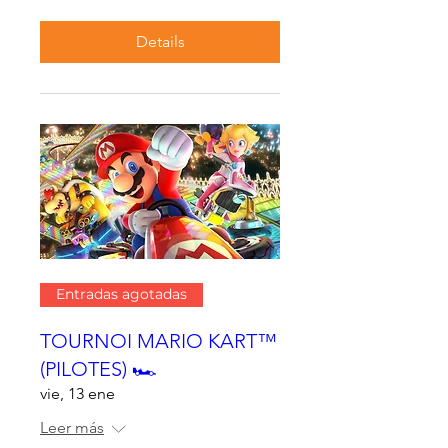
Details
Entradas agotadas
TOURNOI MARIO KART™
(PILOTES) 🏎
vie, 13 ene
Leer más