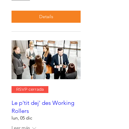
Details
RSVP cerrada
Le p'tit dej' des Working
Rollers
lun, 05 dic
Leer más