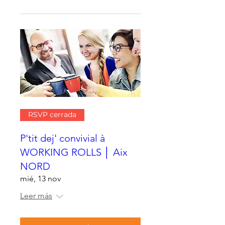
RSVP cerrada
P'tit dej' convivial à
WORKING ROLLS │ Aix
NORD
mié, 13 nov
Leer más