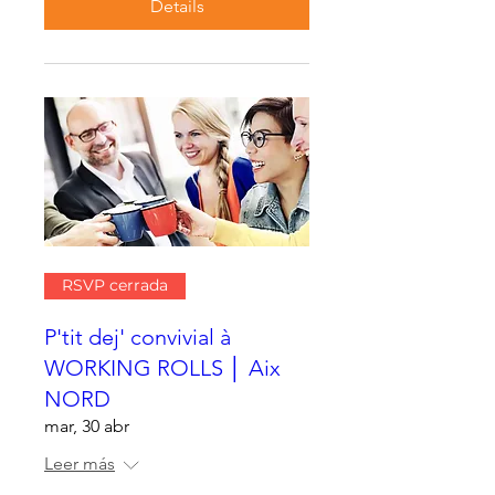
Details
RSVP cerrada
P'tit dej' convivial à
WORKING ROLLS │ Aix
NORD
mar, 30 abr
Leer más