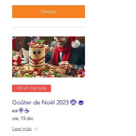
Details
RSVP cerrada
Goûter de Noël 2023 🤶 🧁
🍬🍭☕
vie, 15 dic
Leer más