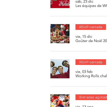
sáb, 23 dic
Les équipes de 
RSVP cerrada
vie, 15 dic
Goûter de Noël 2
RSVP cerrada
vie, 03 feb
Working Rolls cha
Entradas agotad
vie, 13 ene