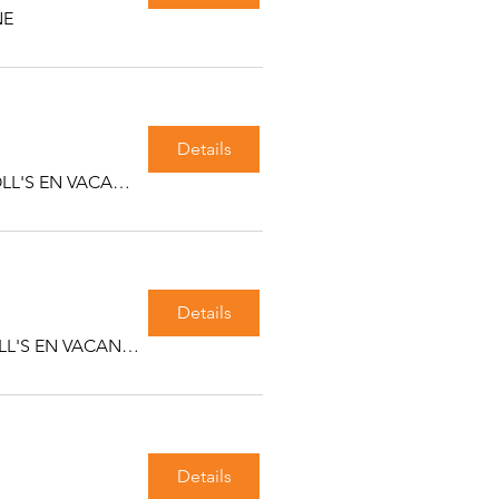
NE
Details
Les équipes de WORKING ROLL'S EN VACANCES
Details
Les équipes de WORKING ROLL'S EN VACANCES
Details