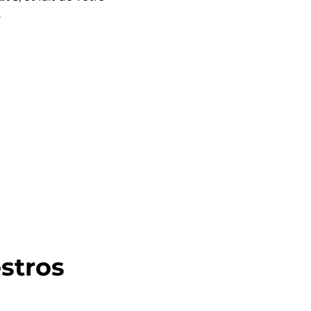
.
stros