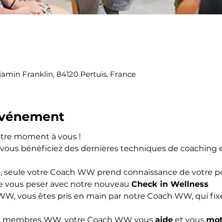
jamin Franklin, 84120 Pertuis, France
'événement
otre moment à vous !
, vous bénéficiez des dernières techniques de coaching 
é
, seule votre Coach WW prend connaissance de votre po
de vous peser avec notre nouveau 
Check in Wellness
r WW, vous êtes pris en main par notre Coach WW, qui fixe
es membres WW, votre Coach WW vous 
aide
 et vous 
mot