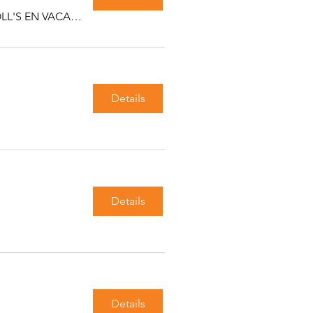
Les équipes de WORKING ROLL'S EN VACANCES
Details
Details
Details