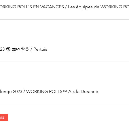
WORKING ROLL'S EN VACANCES
/
023 🤶 🧁🍬🍭☕
/
Pertuis
llenge 2023
/
WORKING ROLLS™ Aix la Duranne
as