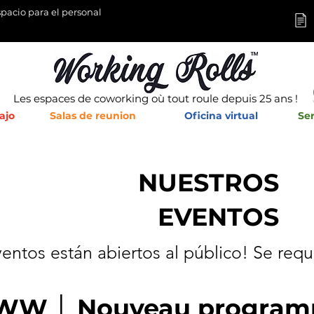
pacio para el personal
Les espaces de coworking où tout roule depuis 25 ans !
ajo
Salas de reunion
Oficina virtual
Ser
NUESTROS
EVENTOS
ventos
están abiertos al público! Se requ
r WW │ Nouveau progr