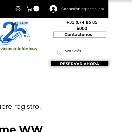
Mi cuenta
Connexion espace client
+33 (0) 4 86 85
6000
Contáctenos
vicios telefónicos
RESERVAR AHORA
iere registro.
amme WW