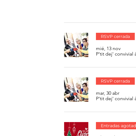
RSVP cerrada
mié, 13 nov
P'tit dej' conviv
RSVP cerrada
mar, 30 abr
P'tit dej' conviv
Entradas agotad