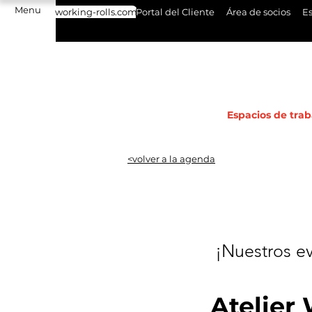
Menu
working-rolls.com
Portal del Cliente
Área de socios
Es
Espacios de trab
<volver a la agenda
¡Nuestros
e
Atelie