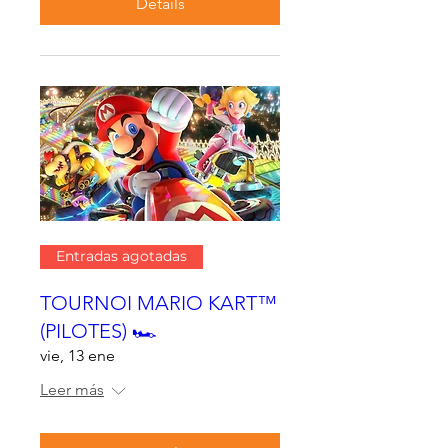
Details
Entradas agotadas
TOURNOI MARIO KART™
(PILOTES) 🏎
vie, 13 ene
Leer más