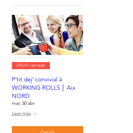
RSVP cerrada
P'tit dej' convivial à
WORKING ROLLS │ Aix
NORD
mar, 30 abr
Leer más
Details