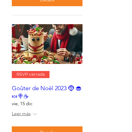
RSVP cerrada
Goûter de Noël 2023 🤶 🧁
🍬🍭☕
vie, 15 dic
Leer más