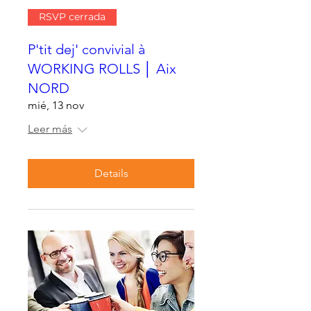
RSVP cerrada
P'tit dej' convivial à
WORKING ROLLS │ Aix
NORD
mié, 13 nov
Leer más
Details