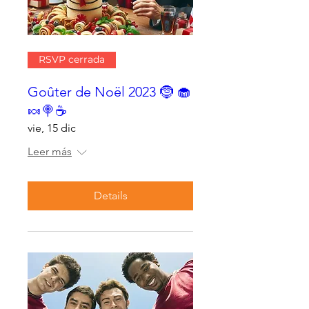
RSVP cerrada
Goûter de Noël 2023 🤶 🧁
🍬🍭☕
vie, 15 dic
Leer más
Details