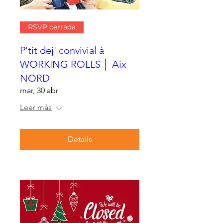
RSVP cerrada
P'tit dej' convivial à
WORKING ROLLS │ Aix
NORD
mar, 30 abr
Leer más
Details