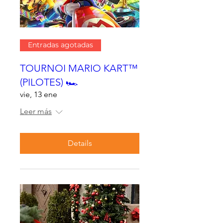
Entradas agotadas
TOURNOI MARIO KART™
(PILOTES) 🏎
vie, 13 ene
Leer más
Details