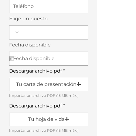
Elige un puesto
r
Fecha disponible
*
e
q
u
i
r
Descargar archivo pdf
e
d
Tu carta de presentación
Importar un archivo PDF (15 MB máx.)
Descargar archivo pdf
Tu hoja de vida
Importar un archivo PDF (15 MB máx.)