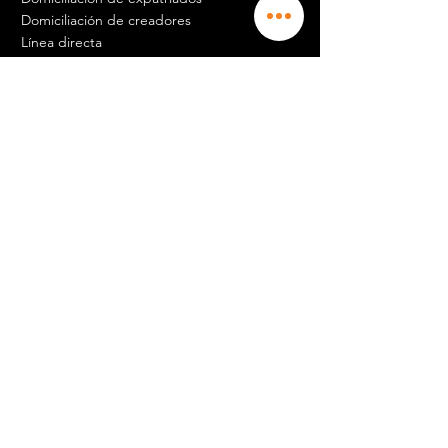
Domiciliación de creadores
Línea directa
Contabilidad
Nube y centro de datos
Logística
Empleo y carrera
Además de esto, necesita saber más al
respecto.
Además de esto, necesita saber más al
respecto.
Recepcionista m / f
Contador experimentado
Gerente de comunidad
Comercial
Agente de mantenimiento Pertuis
Agente de mantenimiento Aix en Prov
Además de esto, necesita saber más al
respecto.
Además de esto, necesita saber más al