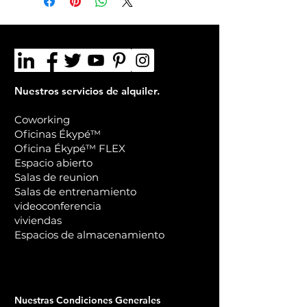
electrónico.
Reembolso inmediato si no
recibió lo que ordenó a tiempo
o si no está satisfecho con su
pedido.
Gestión simplificada de
Nuestros servicios de alquiler.
devoluciones.
Coworking
Oficinas Ékypé™
Oficina Ékypé™ FLEX
Espacio abierto
Salas de reunion
Salas de entrenamiento
videoconferencia
viviendas
Espacios de almacenamiento
Nuestras Condiciones Generales