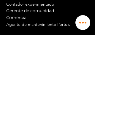
Contador experimentado
Gerente de comunidad
Comercial
Agente de mantenimiento Pertuis
Agente de mantenimiento Aix en Prov
Además de esto, necesita saber más al
respecto.
Además de esto, necesita saber más al
respecto.
Empleo y carrera
Además de esto,
necesita saber más al
respecto.
Además de esto,
necesita saber más al
respecto.
Recepcionista m / f