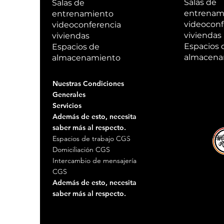
Salas de
Salas de
entrenam
entrenamiento
videoconf
videoconferencia
viviendas
viviendas
Espacios 
Espacios de
almacena
almacenamiento
Nuestras Condiciones
Generales
Servicios
Además de esto, necesita
saber más al respecto.
© 2005 - 2019 WORKING ROLLS™ marca registrad
Espacios de trabajo CGS
Domiciliación CGS
Intercambio de mensajería
CGS
Además de esto, necesita
saber más al respecto.