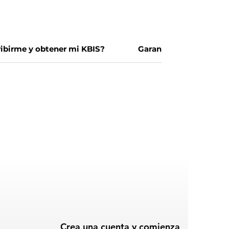
ibirme y obtener mi KBIS?
Garantie 100% satisf
Crea una cuenta y comienza