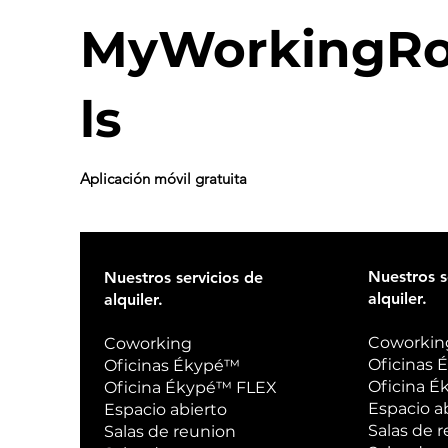
MyWorkingRo
ls
Aplicación
móvil gratuita
Nuestros s
Nuestros servicios de
alquiler.
alquiler.
Coworkin
Coworking
Oficinas
Oficinas Ékypé™
Oficina 
Oficina Ékypé™ FLEX
Espacio a
Espacio abierto
Salas de 
Salas de reunion