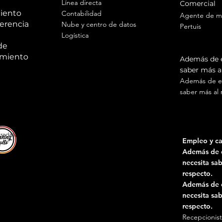
Línea directa
Comercial
iento
Contabilidad
Agente de m
erencia
Nube y centro de datos
Pertuis
Logística
Agente de m
de
en Prov
miento
Además de e
saber más al
Además de es
saber más al 
a18 4 503 432 TTodos los derechos reservados │Condiciones de uso │
Notas le
Empleo y ca
Además de 
necesita sab
respecto.
Además de 
necesita sab
respecto.
Recepcionist