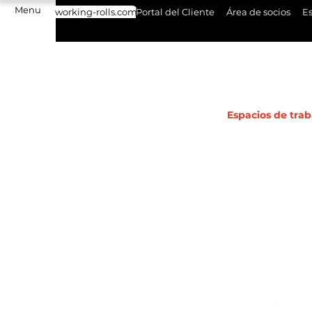
Menu
working-rolls.com
Portal del Cliente
Área de socios
Es
Espacios de trab