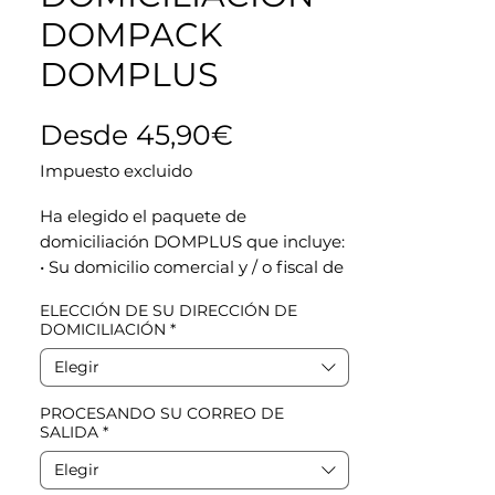
DOMPACK
DOMPLUS
Precio de oferta
Desde
45,90€
Impuesto excluido
Ha elegido el paquete de
domiciliación
DOMPLUS que incluye:
•
Su domicilio comercial
y / o fiscal de
su actividad profesional.
ELECCIÓN DE SU DIRECCIÓN DE
•
4 horas de alquiler de espacios de
DOMICILIACIÓN
*
trabajo por mes incluidos
(oficina
Elegir
equipada o sala de reuniones)
•
Alerta de SMS gratis
a la llegada de
PROCESANDO SU CORREO DE
cada mensajero calificado
SALIDA
*
• 10% de descuento en otros servicios
de Working Rolls ™
Elegir