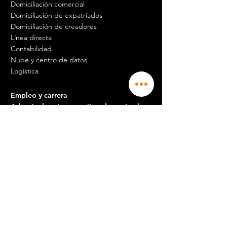
Domiciliación comercial
Domiciliación de expatriados
Domiciliación de creadores
Línea directa
Contabilidad
Nube y centro de datos
Logística
Empleo y carrera
Además de esto, necesita saber más al
respecto.
Además de esto, necesita saber más al
respecto.
Recepcionista m / f
Contador experimentado
Gerente de comunidad
Comercial
Agente de mantenimiento Pertuis
Agente de mantenimiento Aix en Prov
Además de esto, necesita saber más al