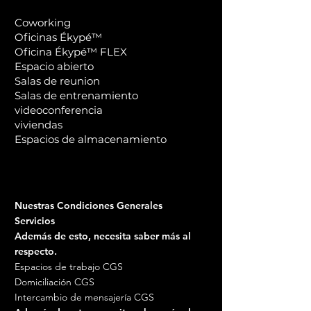
ahora
+
calendario anual.
Coworking
• Asignación de un número de
Nuestros equipos quedan a su
Nuestros equipos quedan a su
Oficinas Ékypé™
teléfono comercial local.
disposición para cualquier
disposición.
Oficina Ékypé™ FLEX
• Servicio de contestador
consulta.
Espacio abierto
telefónico personalizado (30
Salas de reunion
llamadas / m)
Salas de entrenamiento
• Identificación y calificación de
videoconferencia
la convocatoria.
viviendas
• Tener en cuenta mis
Espacios de almacenamiento
instrucciones diarias.
• Contacto gratuito con mis
contactos
• Transmisión de mis mensajes
Nuestras Condiciones Generales
(SMS o correo electrónico)
Servicios
• Gestión de todos los mensajes
Además de esto, necesita saber más al
en caso de ausencia.
respecto.
Espacios de trabajo CGS
177,90 € sin IVA / mes
(es decir,
Domiciliación CGS
213,48 € IVA incluido)
Intercambio de mensajería CGS