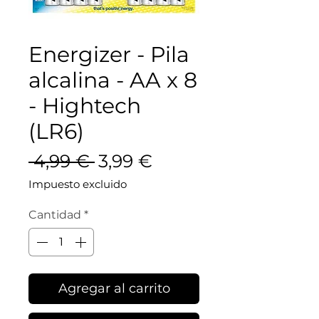
Energizer - Pila
alcalina - AA x 8
- Hightech
(LR6)
Precio
Precio de oferta
 4,99 € 
3,99 €
Impuesto excluido
Cantidad
*
Agregar al carrito