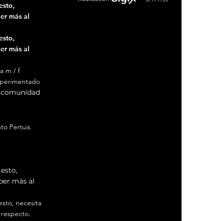
esto,
er más al
esto,
er más al
a m / f
xperimentado
e comunidad
to Pertuis
to Aix en
esto,
ber más al
sto, necesita
 respecto.