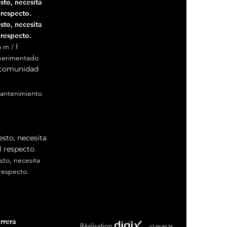
to, necesita
 respecto.
to, necesita
 respecto.
 m / f
perimentado
 comunidad
antenimiento
antenimiento Aix
sto, necesita
 respecto.
to, necesita
respecto.
gales
│
Manejo de cookies
rrera
Réalisation
V2.99.99.28