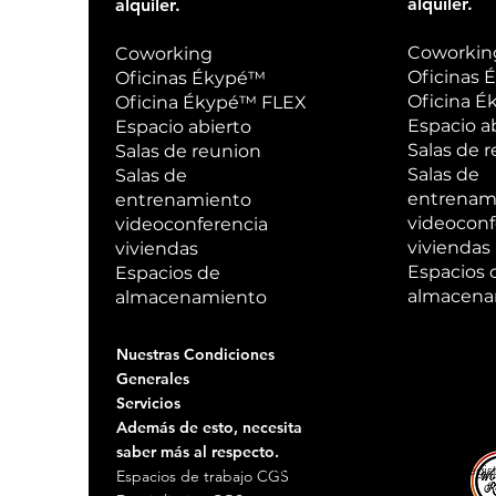
alquiler.
alquiler.
Coworkin
Coworking
Oficinas
Oficinas Ékypé™
Oficina 
Oficina Ékypé™ FLEX
Espacio a
Espacio abierto
Salas de 
Salas de reunion
Salas de
Salas de
entrenam
entrenamiento
videoconf
videoconferencia
viviendas
viviendas
Espacios 
Espacios de
almacena
almacenamiento
Nuestras Condiciones
Generales
Servicios
Además de esto, necesita
saber más al respecto.
© 2005 - 2019 WORKING ROLLS™ marca registrad
Espacios de trabajo CGS