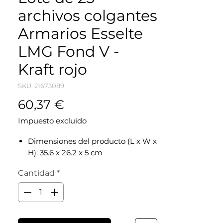
archivos colgantes
Armarios Esselte
LMG Fond V -
Kraft rojo
SKU: 21673089
Precio
60,37 €
Impuesto excluido
Dimensiones del producto (L x W x
H): 35.6 x 26.2 x 5 cm
Cantidad
*