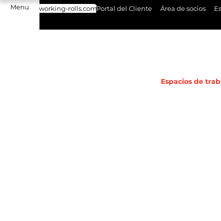
Menu
working-rolls.com
Portal del Cliente
Área de socios
Es
Espacios de trab