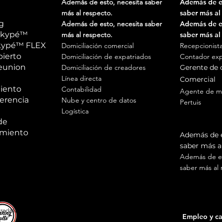
Además de esto, necesita saber
Además de es
más al respecto.
saber más al
g
Además de esto, necesita saber
Además de es
 Ékypé™
más al respecto.
saber más al
Ékypé™ FLEX
Domiciliación comercial
Recepcionista
bierto
Domiciliación de expatriados
Contador ex
reunion
Domiciliación de creadores
Gerente de
Línea directa
Comercial
iento
Contabilidad
Agente de m
erencia
Nube y centro de datos
Pertuis
Logística
Agente de m
de
en Prov
miento
Además de e
saber más al
Además de es
saber más al 
a18 4 503 432 TTodos los derechos reservados │Condiciones de uso │
Notas le
Empleo y ca