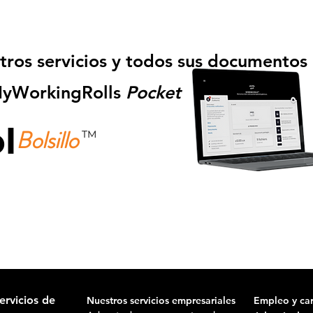
tros servicios y todos sus documentos
 MyWorkingRolls
Pocket
l
Bolsillo
TM
Descárgalo gratis ahora!
ervicios de
Nuestros servicios empresariales
Empleo y car