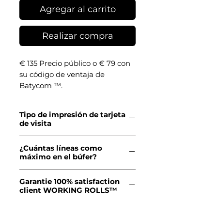
Agregar al carrito
Realizar compra
€ 135 Precio público o € 79 con
su código de ventaja de
Batycom ™.
Su paquete de inicio para
comenzar su comunicación: ¡sus
Tipo de impresión de tarjeta
1000 tarjetas de visita de
de visita
prestigio y su sello de prestigio
Impresión offset a cuatro colores.
Colop® garantizado de por vida!
¿Cuántas líneas como
Sus tarjetas de visita
máximo en el búfer?
- 350 gr recubierto brillante
Puede poner 6 líneas de altura
- 55 x 85 mm
Garantie 100% satisfaction
máxima, pero en 2 columnas, es
- Quadri recto
client WORKING ROLLS™
decir 12 líneas en total, cuando no
- Revestimiento mate o
hay logotipo.
Atención al cliente por
brillante ofrecido