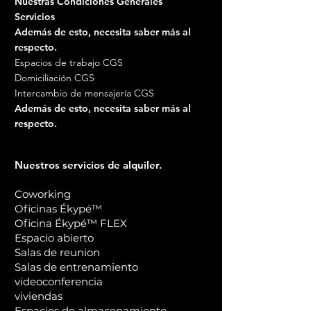
Nuestras Condiciones Generales
Tiempos de entrega
: D + 2
Servicios
desde la validación de su
Además de esto, necesita saber más al
prueba de impresión (BAT).
respecto.
Espacios de trabajo CGS
Domiciliación CGS
Intercambio de mensajería CGS
Además de esto, necesita saber más al
respecto.
Nuestros servicios de alquiler.
Coworking
Oficinas Ékypé™
Oficina Ékypé™ FLEX
Espacio abierto
Salas de reunion
Salas de entrenamiento
videoconferencia
viviendas
Espacios de almacenamiento