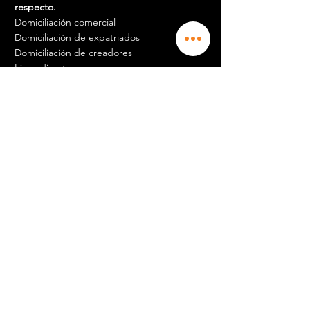
respecto.
Domiciliación comercial
Domiciliación de expatriados
Domiciliación de creadores
Línea directa
Contabilidad
Nube y centro de datos
Logística
Empleo y carrera
Además de esto, necesita saber más al
respecto.
Además de esto, necesita saber más al
respecto.
Recepcionista m / f
Contador experimentado
Gerente de comunidad
Comercial
Agente de mantenimiento Pertuis
Agente de mantenimiento Aix en Prov