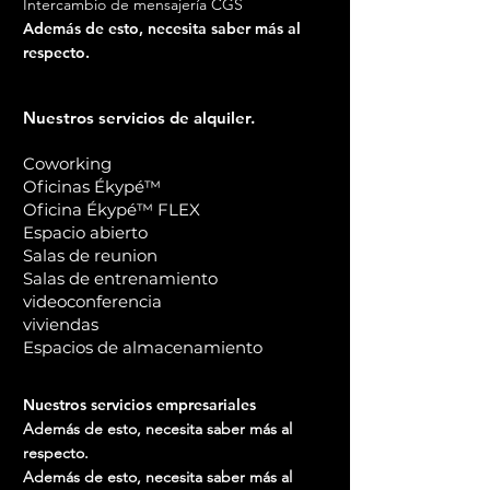
Intercambio de mensajería CGS
23 Bvd Albert Charrier Aix en
46 rue Saint Martin Zac San
Además de esto, necesita saber más al
Provence | 08 99 03 97 15
Martín | 04 90 08 84 36
respecto.
- sala de deportes O'CLUB
156 bis rue Roberval ZI Terre du
Fort | 04 90 07 76 47
Nuestros servicios de alquiler.
- Bolera LE SAINT BARTH
Rue Benjamin Franklin Zac San
Coworking
Martín | 04 90 08 49 85
Oficinas Ékypé™
- Cine LE LUBERON
Oficina Ékypé™ FLEX
31, rue Giraud
Espacio abierto
Salas de reunion
Salas de entrenamiento
videoconferencia
viviendas
Espacios de almacenamiento
Nuestros servicios empresariales
Además de esto, necesita saber más al
respecto.
Además de esto, necesita saber más al