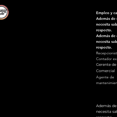
a18 4 503 432 TTodos los derechos reservados │Condiciones de uso │
Notas le
Empleo y ca
Además de 
necesita sab
respecto.
Además de 
necesita sab
respecto.
Recepcionist
Contador e
Gerente d
Comercial
Agente de
mantenimien
Agente de
mantenimien
Prov
Además de 
necesita sa