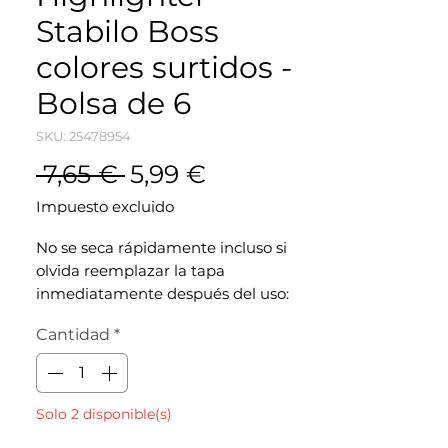
Stabilo Boss
colores surtidos -
Bolsa de 6
SKU: 25478954
Precio
Precio de oferta
 7,65 € 
5,99 €
Impuesto excluido
No se seca rápidamente incluso si
olvida reemplazar la tapa
inmediatamente después del uso:
puede permanecer abierta durante 4
Cantidad
*
horas sin secarse. Intensa resistencia
a la luz, en todos los papeles. Cap.
Tinta de pigmentación a base de
agua. Punta biselada. Línea de 2 a 5
Solo 2 disponible(s)
mm. Conjunto de 4 marcadores en