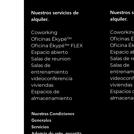
Nuestros s
Nuestros servicios de
alquiler.
alquiler.
Coworkin
Coworking
Oficinas
Oficinas Ékypé™
Oficina 
Oficina Ékypé™ FLEX
Espacio a
Espacio abierto
Salas de 
Salas de reunion
Salas de
Salas de
entrenam
entrenamiento
videoconf
videoconferencia
viviendas
viviendas
Espacios 
Espacios de
almacena
almacenamiento
Nuestras Condiciones
Generales
Servicios
Además de esto, necesita