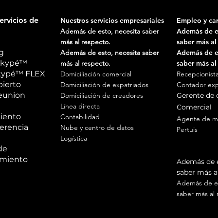
ervicios de
Nuestros servicios empresariales
Empleo y car
Además de esto, necesita saber
Además de es
más al respecto.
saber más al
g
Además de esto, necesita saber
Además de es
 Ékypé™
más al respecto.
saber más al
Ékypé™ FLEX
Domiciliación comercial
Recepcionista
bierto
Domiciliación de expatriados
Contador ex
reunion
Domiciliación de creadores
Gerente de
Línea directa
Comercial
iento
Contabilidad
Agente de m
erencia
Nube y centro de datos
Pertuis
Logística
Agente de m
de
en Prov
miento
Además de e
saber más al
Además de es
saber más al 