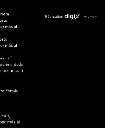
gales
│
Manejo de cookies
rrera
Réalisation
V2.99.99.28
esto,
er más al
esto,
er más al
a m / f
xperimentado
e comunidad
to Pertuis
to Aix en
esto,
ber más al