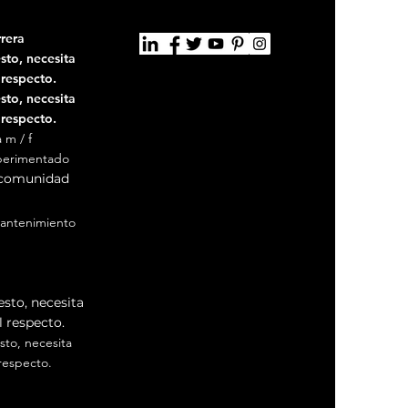
rera
to, necesita
 respecto.
to, necesita
 respecto.
 m / f
perimentado
 comunidad
antenimiento
antenimiento Aix
sto, necesita
 respecto.
to, necesita
respecto.