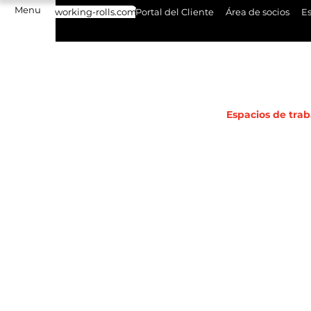
Menu
working-rolls.com
Portal del Cliente
Área de socios
Es
Espacios de trab