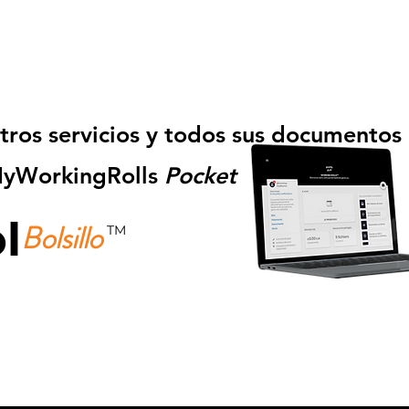
tros servicios y todos sus documentos
 MyWorkingRolls
Pocket
l
Bolsillo
TM
Descárgalo gratis ahora!