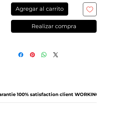
una variedad de colores: verde, rosa,
Agregar al carrito
amarillo, naranja, azul, verde.
Realizar compra
arantie 100% satisfaction client WORKING ROLLS™