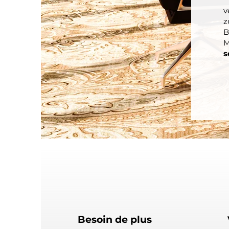
v
z
B
M
s
Besoin de plus