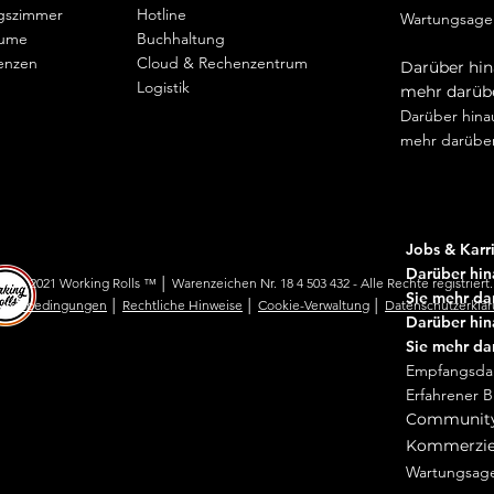
gszimmer
Hotline
Wartungsagen
äume
Buchhaltung
Wartungsagen
enzen
Cloud & Rechenzentrum
Darüber hin
Logistik
mehr darübe
Darüber hina
mehr darüber
Jobs & Karr
Darüber hin
005 - 2021 Working Rolls ™ │ Warenzeichen Nr. 18 4 503 432 - Alle Rechte registriert.
Sie mehr da
zungsbedingungen
│
Rechtliche Hinweise
│
Cookie-Verwaltung
│
Datenschutzerklä
Darüber hin
Sie mehr da
Empfangsda
Erfahrener B
Community
Kommerzie
Wartungsage