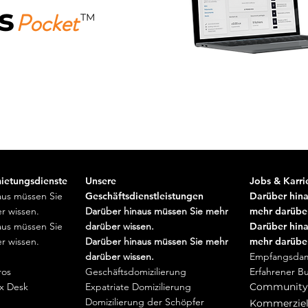
s
Pocket
TM
Téléchargez-là gratuitement mai
ietungsdienste
Unsere
Jobs & Karri
aus müssen Sie
Geschäftsdienstleistungen
Darüber hina
r wissen.
Darüber hinaus müssen Sie mehr
mehr darüber
aus müssen Sie
darüber wissen.
Darüber hina
r wissen.
Darüber hinaus müssen Sie mehr
mehr darüber
darüber wissen.
Empfangsdam
ros
Geschäftsdomizilierung
Erfahrener B
x Desk
Expatriate Domizilierung
Community
Domizilierung der Schöpfer
Kommerziel