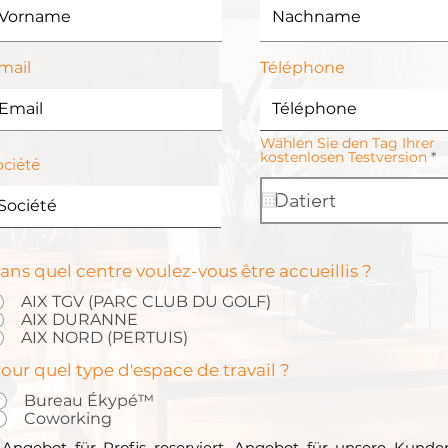
mail
Téléphone
Wählen Sie den Tag Ihrer
r
kostenlosen Testversion
*
ociété
e
q
u
i
r
e
d
ans quel centre voulez-vous être accueillis ?
AIX TGV (PARC CLUB DU GOLF)
AIX DURANNE
AIX NORD (PERTUIS)
our quel type d'espace de travail ?
Bureau Ékypé™
Coworking
 Angebot für Profis reserviert. Angebot für unsere Kunde