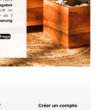
ngebot
unft im
 als 3
cherung
frage
?
Créer un compte