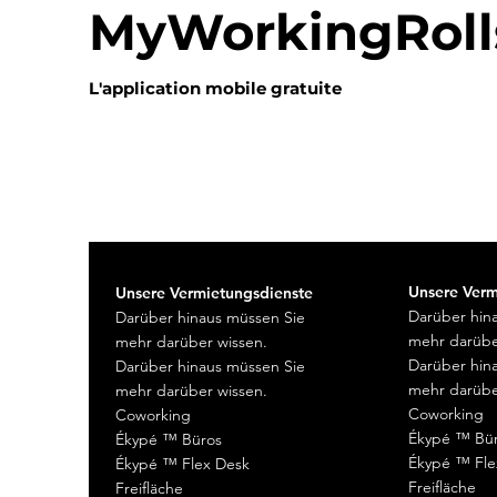
MyWorkingRoll
L'application mobile
gratuite
Unsere Verm
Unsere Vermietungsdienste
Darüber hin
Darüber hinaus müssen Sie
mehr darübe
mehr darüber wissen.
Darüber hin
Darüber hinaus müssen Sie
mehr darübe
mehr darüber wissen.
Coworking
Coworking
Ékypé ™ Bü
Ékypé ™ Büros
Ékypé ™ Fle
Ékypé ™ Flex Desk
Freifläche
Freifläche