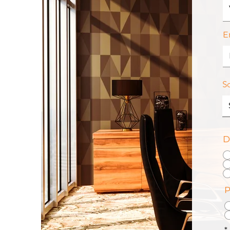
E
S
D
P
*