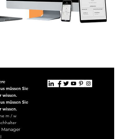
ntenant !
ere
us müssen Sie
 wissen.
us müssen Sie
 wissen.
e m / w
uchhalter
 Manager
l