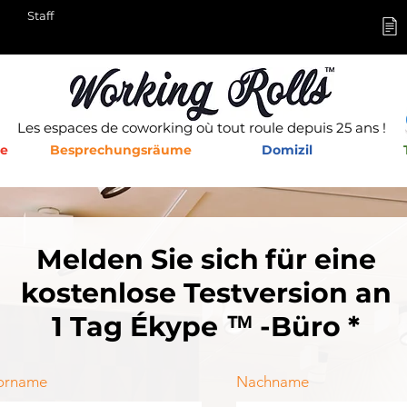
Staff
Les espaces de coworking où tout roule depuis 25 ans !
he
Besprechungsräume
Domizil
Melden Sie sich
für eine
kostenlose Testversion an
1 Tag Ékype
-Büro *
™
orname
Nachname