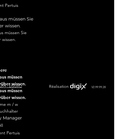
t Pertuis
t Aix en Prov
aus müssen Sie
r wissen.
us müssen Sie
 wissen.
iere
aus müssen
rüber wissen.
rung - DSGVO
Réalisation
V2.99.99.28
aus müssen
rüber wissen.
me m / w
uchhalter
 Manager
ll
nt Pertuis