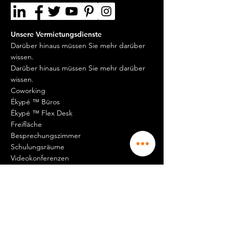
Unsere Vermietungsdienste
Darüber hinaus müssen Sie mehr darüber
wissen.
Darüber hinaus müssen Sie mehr darüber
wissen.
Coworking
Ékypé ™ Büros
Ékypé ™ Flex Desk
Freifläche
Besprechungszimmer
Schulungsräume
Videokonferenzen
Gehäuse
Lagerräume
Unsere Allgemeinen
Geschäftsbedingungen