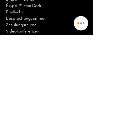
Ékypé ™ Flex Desk
Freifläche
Besprechungszimmer
Schulungsräume
Videokonferenzen
Gehäuse
Lagerräume
Unsere Geschäftsdienstleistungen
Darüber hinaus müssen Sie mehr darüber
wissen.
Darüber hinaus müssen Sie mehr darüber
wissen.
Geschäftsdomizilierung
Expatriate Domizilierung
Domizilierung der Schöpfer
Hotline
Buchhaltung
Cloud & Rechenzentrum
Logistik