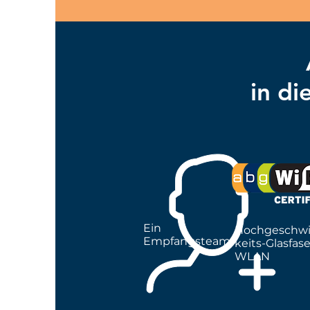
in di
Ein
Hochgeschwi
Empfangsteam
keits-Glasfase
WLAN