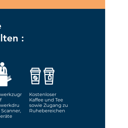
e
alten
:
werkzugr
Kostenloser
f
Kaffee und Tee
zwerkdru
sowie Zugang zu
, Scanner,
Ruhebereichen
eräte