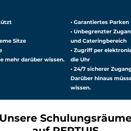
tützt
• Garantiertes Parken
• Unbegrenzter Zuga
eme Sitze
und Cateringbereich
e
• Zugriff per elektro
e mehr darüber wissen.
die Uhr
• 24/7 sicherer Zugan
Darüber hinaus müsse
wissen.
Unsere Schulungsräum
auf PERTUIS