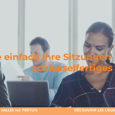
 venelles /
ion aix en
lle de
de formation
nding aix en
 einfach Ihre Sitzungen
schlüsselfertiges
SALLES sur PERTUIS
DÉCOUVRIR LES LIEU