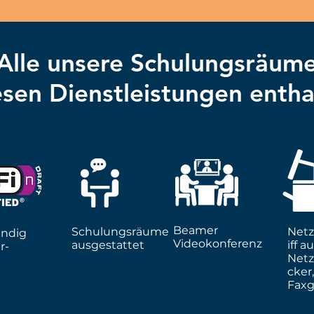
Alle
unsere Schulungsräum
esen Dienstleistungen enth
Beamer
Schulungsräume
Netz
ndig
Videokonferenz
ausgestattet
iff au
r-
Net
cker
Faxg