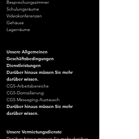
Besprechungszimmer
Digitalkameras und Camcorder,
ist mit einer Woche in den
Schulungsräume
Videoprojektoren,
Provinzen zu rechnen.
Videokonferenzen
Overheadprojektoren,
Gehäuse
Fotokopierer, dynamische oder
Lagerräume
interaktive Bildschirme,
Fernseher, DVD-Player,
Audiogeräte , Speicherschlüssel
und Speicherkarte sowie
Unsere Allgemeinen
Videoüberwachungslösungen
Geschäftsbedingungen
sind nur in ihrer intakten und
Dienstleistungen
nicht versiegelten Verpackung
Darüber hinaus müssen Sie mehr
enthalten.
darüber wissen.
CGS-Arbeitsbereiche
* Ohne Versand- oder
CGS-Domizilierung
Montagekosten
CGS Messaging-Austausch
** Die Widerrufsfrist für
Darüber hinaus müssen Sie mehr
bestimmte Geräte wie Computer
darüber wissen.
und Touchpads, alle
Computerperipheriegeräte,
Speicherschlüssel und
Unsere Vermietungsdienste
Speicherkarte, Speicherdisk,
Darüber hinaus müssen Sie mehr darüber