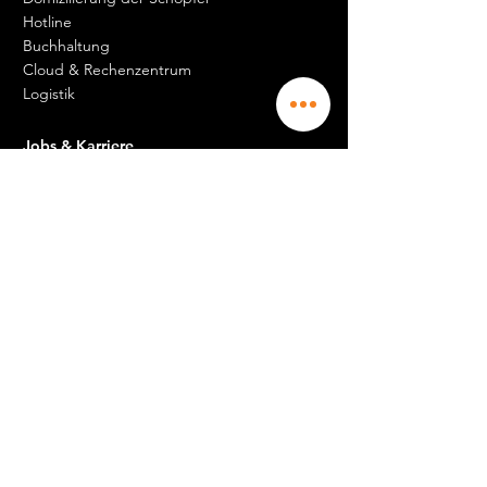
Hotline
Buchhaltung
Cloud & Rechenzentrum
Logistik
Jobs & Karriere
Darüber hinaus müssen Sie mehr darüber
wissen.
Darüber hinaus müssen Sie mehr darüber
wissen.
Empfangsdame m / w
Erfahrener Buchhalter
Community Manager
Kommerziell
Wartungsagent Pertuis
Wartungsagent Aix en Prov
Darüber hinaus müssen Sie mehr
darüber wissen.
Darüber hinaus müssen Sie mehr darüber
wissen.