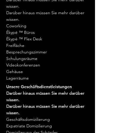
Telefone, Faxgeräte, GPS,
wissen.
Digitalkameras und Camcorder
Darüber hinaus müssen Sie mehr darüber
beträgt 7 Tage. Videoprojektoren,
wissen.
Overheadprojektoren,
Coworking
Fotokopierer, dynamische oder
Ékypé ™ Büros
interaktive Bildschirme,
Ékypé ™ Flex Desk
Fernseher, DVD-Player,
Freifläche
Audiogeräte,
Besprechungszimmer
Videoüberwachungslösungen,
Schulungsräume
Ventilatoren, Klimaanlagen
Videokonferenzen
Gehäuse
Lagerräume
Unsere Geschäftsdienstleistungen
Darüber hinaus müssen Sie mehr darüber
wissen.
Darüber hinaus müssen Sie mehr darüber
wissen.
Geschäftsdomizilierung
Expatriate Domizilierung
Domizilierung der Schöpfer