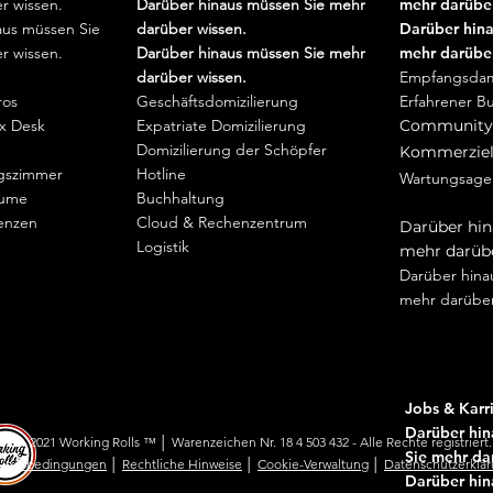
r wissen.
Darüber hinaus müssen Sie mehr
mehr darüber
aus müssen Sie
darüber wissen.
Darüber hina
r wissen.
Darüber hinaus müssen Sie mehr
mehr darüber
darüber wissen.
Empfangsdam
ros
Geschäftsdomizilierung
Erfahrener B
x Desk
Expatriate Domizilierung
Community
Domizilierung der Schöpfer
Kommerziel
gszimmer
Hotline
Wartungsagen
äume
Buchhaltung
Wartungsagen
enzen
Cloud & Rechenzentrum
Darüber hin
Logistik
mehr darübe
Darüber hina
mehr darüber
Jobs & Karr
Darüber hin
005 - 2021 Working Rolls ™ │ Warenzeichen Nr. 18 4 503 432 - Alle Rechte registriert.
Sie mehr da
zungsbedingungen
│
Rechtliche Hinweise
│
Cookie-Verwaltung
│
Datenschutzerklä
Darüber hin