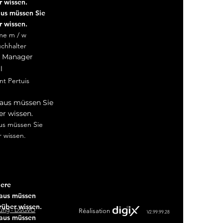
 wissen.
us müssen Sie
 wissen.
e m / w
uchhalter
 Manager
l
t Pertuis
t Aix en Prov
aus müssen Sie
r wissen.
us müssen Sie
 wissen.
iere
aus müssen
rüber wissen.
rung - DSGVO
Réalisation
V2.99.99.28
aus müssen