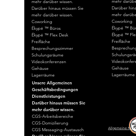
mehr darübe
mehr darüber wissen.
Darüber hin
Darüber hinaus müssen Sie
mehr darübe
mehr darüber wissen.
Coworking
Coworking
Ékypé ™ Bü
Ékypé ™ Büros
Ékypé ™ Fle
Ékypé ™ Flex Desk
Freifläche
Freifläche
Besprechun
Besprechungszimmer
Schulungsr
Schulungsräume
Videokonfer
Videokonferenzen
Gehäuse
Gehäuse
Lagerräume
Lagerräume
Unsere Allgemeinen
Geschäftsbedingungen
Dienstleistungen
Darüber hinaus müssen Sie
mehr darüber wissen.
CGS-Arbeitsbereiche
© 2
CGS-Domizilierung
Allgemeine Nut
CGS Messaging-Austausch