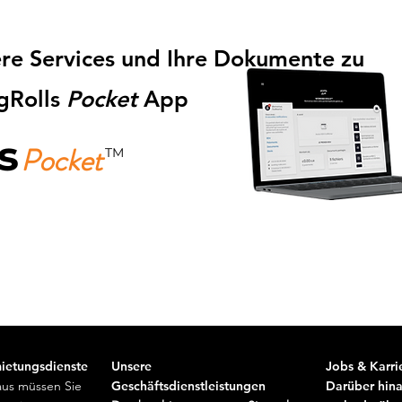
sere Services und Ihre Dokumente zu
gRolls
Pocket
App
s
Pocket
TM
Téléchargez-là gratuitement mai
ietungsdienste
Unsere
Jobs & Karri
aus müssen Sie
Geschäftsdienstleistungen
Darüber hina