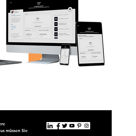
ntenant !
ere
us müssen Sie