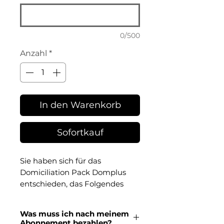
0/500
Anzahl
*
In den Warenkorb
Sofortkauf
Sie haben sich für das
Domiciliation
Pack
Domplus
entschieden, das
Folgendes
umfasst:
•
Ihr Handels-
und / oder
Was muss ich nach meinem
Steuerdomizil für Ihre
Abonnement bezahlen?