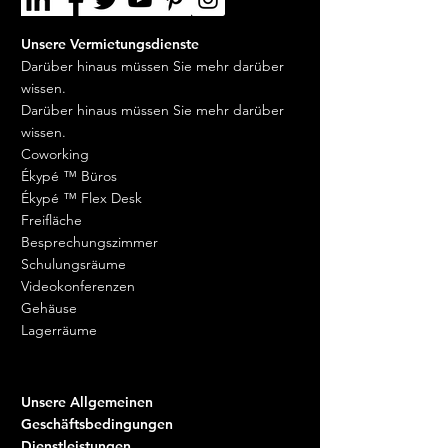
an dieser Adresse
zur Verfügung.
Bestellung nicht zufrieden
• Keine Postversandkosten
sind.
Unsere Teams stehen Ihnen
Unsere Vermietungsdienste
• Mit
täglicher Weiterleitung
Vereinfachtes
weiterhin zur Verfügung.
Darüber hinaus müssen Sie mehr darüber
Retourenmanagement.
Ihrer Post
wissen.
Darüber hinaus müssen Sie mehr darüber
88,90 € zzgl. Steuern pro Monat
wissen.
(d. H. 106,68 € inkl. MwSt.)
Coworking
Ékypé ™ Büros
Ékypé ™ Flex Desk
Freifläche
Besprechungszimmer
Schulungsräume
Videokonferenzen
Gehäuse
Lagerräume
Unsere Allgemeinen
Geschäftsbedingungen
Dienstleistungen