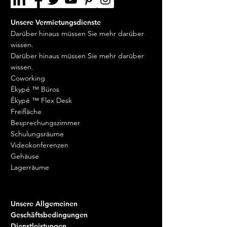
an dieser Adresse
zur Verfügung.
Bestellung nicht zufrieden
•
Ohne
Ihre Mail
weiterzuleiten
sind.
Unsere Teams stehen Ihnen
Unsere Vermietungsdienste
Vereinfachtes
weiterhin zur Verfügung.
Darüber hinaus müssen Sie mehr darüber
Retourenmanagement.
45,90
€ zzgl.
MwSt. Pro Monat
wissen.
(d. H. 55,08 € inkl. MwSt.)
Darüber hinaus müssen Sie mehr darüber
wissen.
Coworking
Ékypé ™ Büros
Ékypé ™ Flex Desk
Freifläche
Besprechungszimmer
Schulungsräume
Videokonferenzen
Gehäuse
Lagerräume
Unsere Allgemeinen
Geschäftsbedingungen
Dienstleistungen