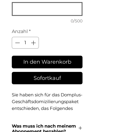
0/500
Anzahl
*
In den Warenkorb
Sofortkauf
Sie haben sich für das
Domplus-
Geschäftsdomizilierungspaket
entschieden, das
Folgendes
umfasst
:
•
Ihr Handels-
und / oder
Was muss ich nach meinem
Steuerdomizil für Ihre
Abonnement bezahlen?