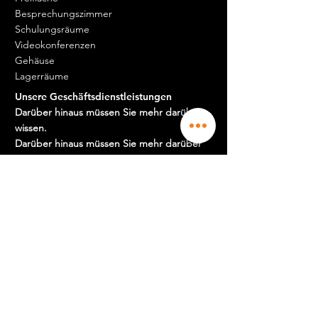
Besprechungszimmer
Schulungsräume
Videokonferenzen
Gehäuse
Lagerräume
Unsere Geschäftsdienstleistungen
Darüber hinaus müssen Sie mehr darüber
wissen.
Darüber hinaus müssen Sie mehr darüber
wissen.
Geschäftsdomizilierung
Expatriate Domizilierung
Domizilierung der Schöpfer
Hotline
Buchhaltung
Cloud & Rechenzentrum
Logistik
Jobs & Karriere
Darüber hinaus müssen Sie mehr darüber