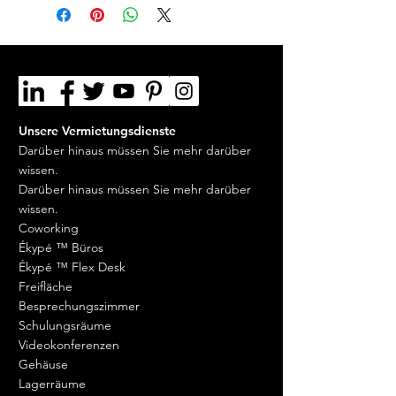
Chat, E-Mail.
Sofortige Rückerstattung,
wenn Sie nicht rechtzeitig
erhalten haben, was Sie bestellt
haben, oder wenn Sie mit Ihrer
Bestellung nicht zufrieden
sind.
Unsere Vermietungsdienste
Vereinfachte Verwaltung von
Darüber hinaus müssen Sie mehr darüber
Retouren.
wissen.
Darüber hinaus müssen Sie mehr darüber
wissen.
Coworking
Ékypé ™ Büros
Ékypé ™ Flex Desk
Freifläche
Besprechungszimmer
Schulungsräume
Videokonferenzen
Gehäuse
Lagerräume