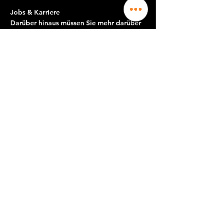
Jobs & Karriere
Darüber hinaus müssen Sie mehr darüber
wissen.
Darüber hinaus müssen Sie mehr darüber
wissen.
Empfangsdame m / w
Erfahrener Buchhalter
Community Manager
Kommerziell
Wartungsagent Pertuis
Wartungsagent Aix en Prov
Darüber hinaus müssen Sie mehr
darüber wissen.
Darüber hinaus müssen Sie mehr darüber
wissen.
Jobs & Karriere
Darüber hinaus