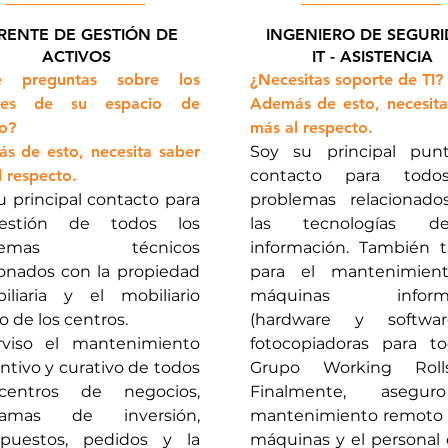
RENTE DE GESTIÓN DE
INGENIERO DE SEGUR
ACTIVOS
IT - ASISTENCIA
ne preguntas sobre los
¿Necesitas soporte de TI?
les de su espacio de
Además de esto, necesita
o?
más al respecto.
s de esto, necesita saber
Soy su principal pun
 respecto.
contacto para todo
u principal contacto para
problemas relacionad
estión de todos los
las tecnologías 
blemas técnicos
información. También t
ionados con la propiedad
para el mantenimien
iliaria y el mobiliario
máquinas informá
o de los centros.
(hardware y softwa
rviso el mantenimiento
fotocopiadoras para t
ntivo y curativo de todos
Grupo Working Rol
centros de negocios,
Finalmente, asegu
ramas de inversión,
mantenimiento remoto 
upuestos, pedidos y la
máquinas y el personal 