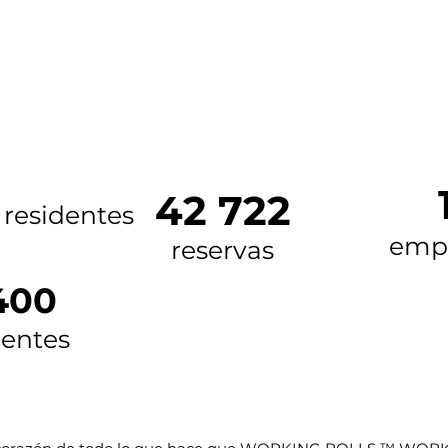
42 722
0
residentes
emp
reservas
400
dentes