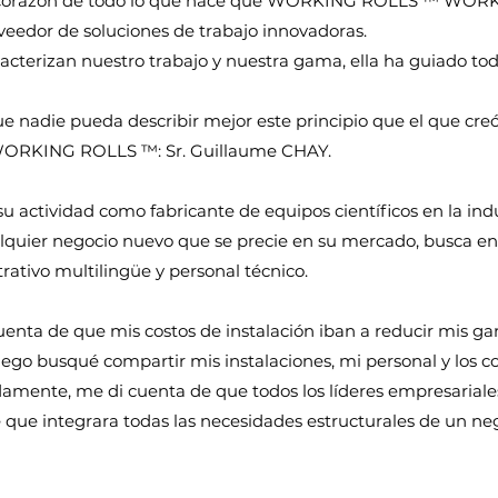
 el corazón de todo lo que hace que WORKING ROLLS ™ WOR
edor de soluciones de trabajo innovadoras.
racterizan nuestro trabajo y nuestra gama, ella ha guiado t
ue nadie pueda describir mejor este principio que el que cre
 WORKING ROLLS ™: Sr. Guillaume CHAY.
su actividad como fabricante de equipos científicos en la in
uier negocio nuevo que se precie en su mercado, busca en 
rativo multilingüe y personal técnico.
uenta de que mis costos de instalación iban a reducir mis g
go busqué compartir mis instalaciones, mi personal y los co
idamente, me di cuenta de que todos los líderes empresarial
 que integrara todas las necesidades estructurales de un ne