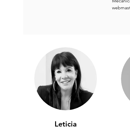
Mecánic
webmast
Leticia