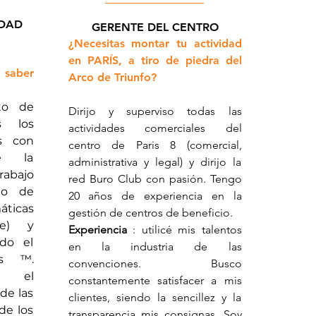
IDAD
GERENTE
DEL CENTRO
¿Necesitas montar tu actividad
en PARÍS, a tiro de piedra del
 saber
Arco de Triunfo?
to de
Dirijo y superviso todas las
s los
actividades comerciales del
os con
centro de Paris 8 (comercial,
de la
administrativa y legal) y dirijo la
rabajo
red Buro Club con pasión. Tengo
to de
20 años de experiencia en la
ticas
gestión de centros de beneficio.
re) y
Experiencia
: utilicé mis talentos
odo el
en la industria de las
ls ™.
convenciones. Busco
ro el
constantemente satisfacer a mis
de las
clientes, siendo la sencillez y la
de los
transparencia mis consignas. Soy