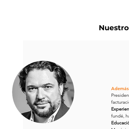
Nuestro
Además 
Presiden
facturac
Experien
fundé, h
Educaci