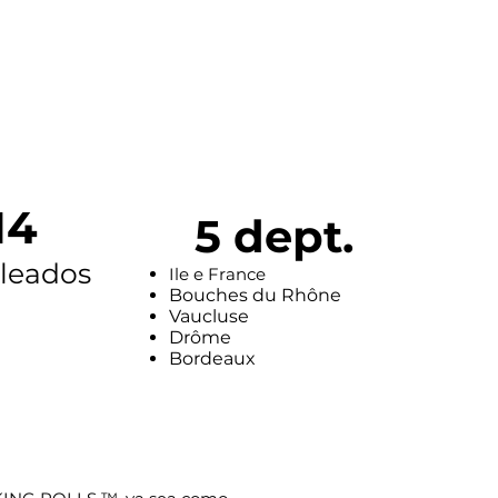
14
5 dept.
leados
Ile e France
Bouches du Rhône
Vaucluse
Drôme
Bordeaux