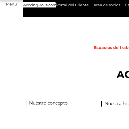
Menu
working-rolls.com
Portal del Cliente
Área de socios
Es
Espacios de trab
AC
│ Nuestro concepto
│ Nuestra his