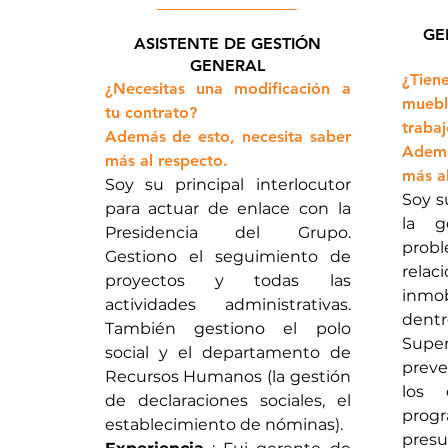
GE
ASISTENTE DE GESTIÓN
GENERAL
¿Tie
¿Necesitas una modificación a
mueb
tu contrato?
trabaj
Además de esto, necesita saber
Ademá
más al respecto.
más al
Soy su principal interlocutor
Soy s
para actuar de enlace con la
la g
Presidencia del Grupo.
pro
Gestiono el seguimiento de
relac
proyectos y todas las
inmob
actividades administrativas.
dentr
También gestiono el polo
Supe
social y el departamento de
preve
Recursos Humanos (la gestión
los 
de declaraciones sociales, el
prog
establecimiento de nóminas).
pres