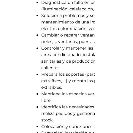
Diagnostica un fallo en una instalación
(iluminación, calefacción, sanitario, ...)
Soluciona problemas y se encarga del
mantenimiento de una instalación
eléctrica (iluminación, ventilación, red, ...)
Cambiar o reparar ventanas, manijas,
rieles, ... ventanas, puertas, ...
Controlar y mantener las instalaciones de
aire acondicionado, instalaciones
sanitarias y de producción de agua
caliente.
Prepara los soportes (particiones
extraíbles, ...) y monta las particiones
extraíbles.
Mantiene los espacios verdes y al aire
libre.
Identifica las necesidades de suministro,
realiza pedidos y gestiona el estado del
stock.
Colocación y conexiones de alfombras
Remoción, instalación o reparación de