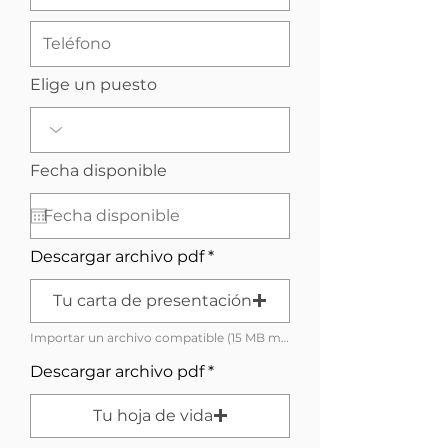
Elige un puesto
r
Fecha disponible
*
e
q
u
i
r
Descargar archivo pdf
e
d
Tu carta de presentación
Importar un archivo compatible (15 MB máx.)
Descargar archivo pdf
Tu hoja de vida