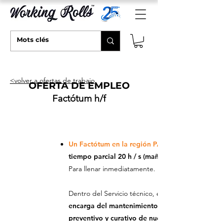
<volver a ofertas de trabajo
OFERTA DE EMPLEO
Factótum h/f
Un F
actótum
en la región PACA
tiempo parcial 20 h / s (mañana o tarde) │
Para llenar inmediatamente.
Dentro del Servicio técnico, el factotum
encarga del mantenimiento, mantenimiento
preventivo y curativo de nuestras