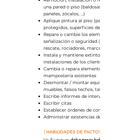
una pared o piso (baldosas, loza, parquet,
paneles, zócalos, ...)
Aplique pintura al piso (pasillos, pasillos
protegidos, superficies deportivas, ...)
Repare o cambie los elementos de
señalización o seguridad (bloques de
rescate, rociadores, marcado, ...)
Instala y mantiene extintores en las
instalaciones de los clientes.
Cambia o repara elementos de
mampostería existentes
Desmontar / montar equipos deportivos,
muebles, falsos techos, tabiques
Escribe informes de intervención
Escribir citas
Establecer órdenes de compra
Administrar existencias de equipos
│HABILIDADES DE FACTOTUM
Un Factotum
debe tener habilidades técnicas