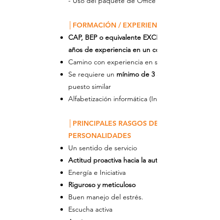
- Uso del paquete de Office
│FORMACIÓN / EXPERIENCIA
CAP, BEP o equivalente EXCLUSIVAMENTE o 3
años de experiencia en un complejo hotelero.
Camino con experiencia en servicio al cliente
Se requiere un
mínimo de 3 años
puesto similar
Alfabetización informática (Internet)
│PRINCIPALES RASGOS DE
PERSONALIDADES
Un sentido de servicio
Actitud proactiva hacia la autonomía.
Energía e Iniciativa
Riguroso y meticuloso
Buen manejo del estrés.
Escucha activa