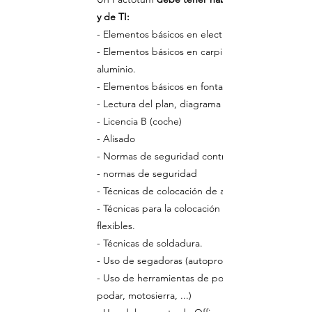
y de TI:
- Elementos básicos en electricidad.
- Elementos básicos en carpintería de
aluminio.
- Elementos básicos en fontanería
- Lectura del plan, diagrama
- Licencia B (coche)
- Alisado
- Normas de seguridad contra incendios.
- normas de seguridad
- Técnicas de colocación de azulejos
- Técnicas para la colocación de revestimientos
flexibles.
- Técnicas de soldadura.
- Uso de segadoras (autopropulsadas)
- Uso de herramientas de poda (tijeras de
podar, motosierra, ...)