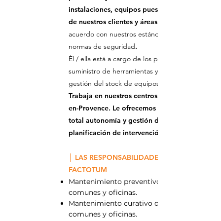
instalaciones, equipos puestos a disposición
de nuestros clientes y áreas comunes
acuerdo con nuestros estándares de calidad y
normas de seguridad
.
Él / ella está a cargo de los pedidos para el
suministro de herramientas y consumibles /
gestión del stock de equipos.
Trabaja en nuestros centros de Pertuis y Aix-
en-Provence. Le ofrecemos un puesto con
total autonomía y gestión de su
planificación de intervención.
│ LAS RESPONSABILIDADES DEL
FACTOTUM
Mantenimiento preventivo de áreas
comunes y oficinas.
Mantenimiento curativo de áreas
comunes y oficinas.