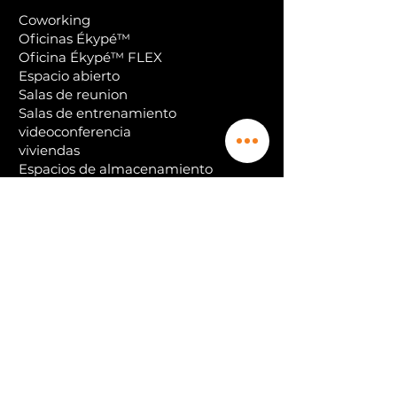
Coworking
Oficinas Ékypé™
Oficina Ékypé™ FLEX
Espacio abierto
Salas de reunion
Salas de entrenamiento
videoconferencia
viviendas
Espacios de almacenamiento
Nuestras Condiciones Generales
Servicios
Además de esto, necesita saber más al
respecto.
Espacios de trabajo CGS
Domiciliación CGS
Intercambio de mensajería CGS
Además de esto, necesita saber más al