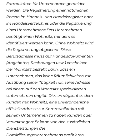
Formalitäten für Unternehmen gemeldet
werden. Die Registrierung einer natürlichen
Person im Handels- und Handelsregister oder
im Handelsverzeichnis oder die Registrierung
eines Unternehmens Das Unternehmen
benötigt einen Wohnsitz, mit dem es
identifiziert werden kann. Ohne Wohnsitz wird
Batycom bietet Postfächer in Aix en
die Registrierung abgelehnt. Diese
Provence, Firmensitz in Aix en
Provence, günstige Briefkästen
Berufsadresse muss auf Handelsdokumenten
(Angeboten, Rechnungen usw.) erscheinen.
Der Wohnsitz besteht darin, dass ein
Unternehmen, das keine Räumlichkeiten zur
Ausübung seiner Tätigkeit hat, seine Adresse
bei einem auf den Wohnsitz spezialisierten
Unternehmen angibt. Dies ermöglicht es dem
Kunden mit Wohnsitz, eine unveränderliche
offizielle Adresse zur Kommunikation mit
seinem Unternehmen zu haben Kunden oder
Verwaltungen; Er kann von den zusätzlichen
Dienstleistungen des
Domizilierungsunternehmens profitieren