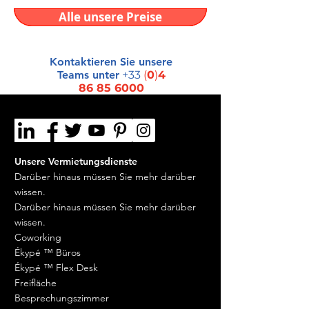
Alle unsere Preise
Kontaktieren Sie unsere
Teams unter
+33
(
0
)
4
86 85 6000
Unsere Vermietungsdienste
Darüber hinaus müssen Sie mehr darüber
wissen.
Darüber hinaus müssen Sie mehr darüber
wissen.
Coworking
Ékypé ™ Büros
Ékypé ™ Flex Desk
Freifläche
Besprechungszimmer