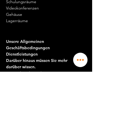
Schulungsräume
Videokonferenzen
Gehäuse
Lagerräume
Unsere Allgemeinen
Geschäftsbedingungen
Dienstleistungen
Darüber hinaus müssen Sie mehr
darüber wissen.
CGS-Arbeitsbereiche
CGS-Domizilierung
CGS Messaging-Austausch
Darüber hinaus müssen Sie mehr
darüber wissen.
Unsere Vermietungsdienste
Darüber hinaus müssen Sie mehr darüber
wissen.