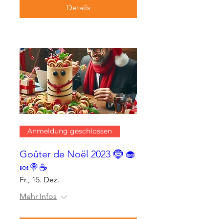
Details
Anmeldung geschlossen
Goûter de Noël 2023 🤶 🧁
🍬🍭☕
Fr., 15. Dez.
Mehr Infos