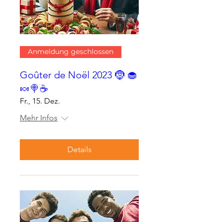
Anmeldung geschlossen
Goûter de Noël 2023 🤶 🧁
🍬🍭☕
Fr., 15. Dez.
Mehr Infos
Details