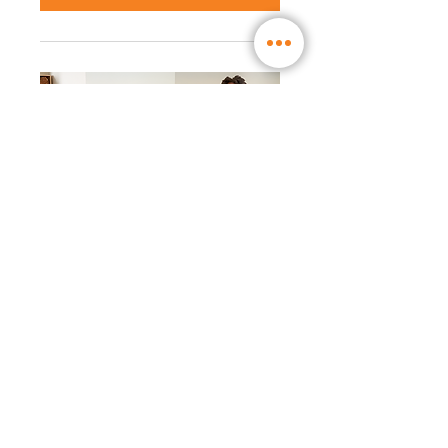
Anmeldung geschlossen
WW Workshop │ Neues
WW Liberté ™ -
Programm: noch einfacher
zu leben (17:30)
Mo., 22. Nov.
Mehr Infos