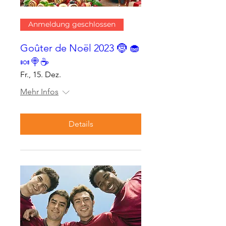
Anmeldung geschlossen
Goûter de Noël 2023 🤶 🧁
🍬🍭☕
Fr., 15. Dez.
Mehr Infos
Details