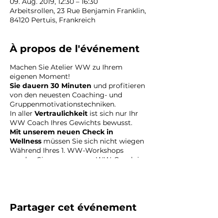
09. Aug. 2019, 12:30 – 16:30
Arbeitsrollen, 23 Rue Benjamin Franklin,
84120 Pertuis, Frankreich
À propos de l'événement
Machen Sie Atelier WW zu Ihrem
eigenen Moment!
Sie dauern 30 Minuten
und profitieren
von den neuesten Coaching- und
Gruppenmotivationstechniken.
In aller
Vertraulichkeit
ist sich nur Ihr
WW Coach Ihres Gewichts bewusst.
Mit unserem neuen Check in
Wellness
müssen Sie sich nicht wiegen
Während Ihres 1. WW-Workshops
werden Sie von unserem WW-Coach in
die Hand genommen, der Ihre Ziele mit
Ihnen festlegt und eine 1. Bewertung
durchführt.
In einer Gruppe mit anderen WW-
Mitgliedern
Partager cet événement
hilft
und
motiviert
Sie Ihr
WW-Coach und macht Ihren WW-