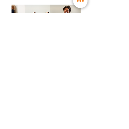
Anmeldung geschlossen
WW Workshop │ Neues
WW Liberté ™ -
Programm: noch einfacher
zu leben (17:30)
Mo., 22. Nov.
Mehr Infos
Details