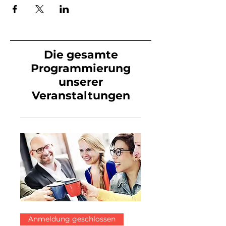
Workshop zu einem Moment des
Austauschs und Teilens, alles gut
gelaunt.
Kein WW-Workshop ist gleich: jede
Woche neue und einzigartige Themen.
Die gesamte
Programmierung
unserer
Veranstaltungen
Anmeldung geschlossen