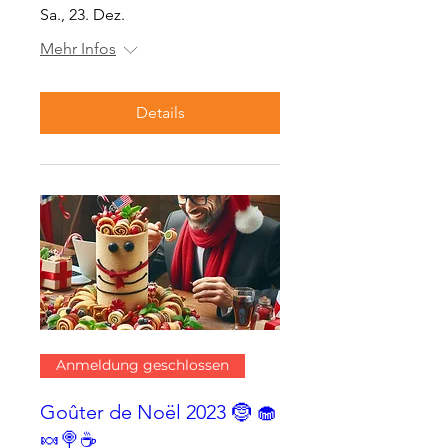
Sa., 23. Dez.
Mehr Infos
Details
Anmeldung geschlossen
Goûter de Noël 2023 🤶 🧁
🍬🍭☕