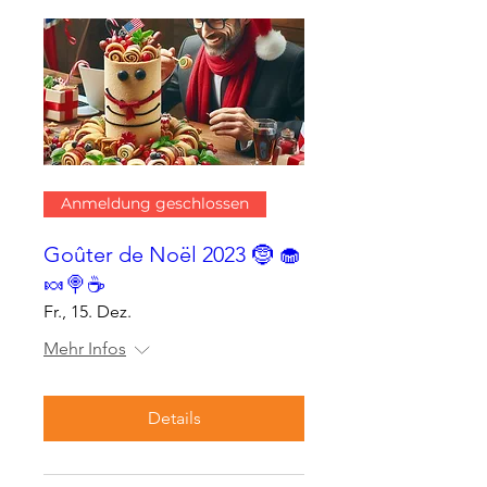
Anmeldung geschlossen
Goûter de Noël 2023 🤶 🧁
🍬🍭☕
Fr., 15. Dez.
Mehr Infos
Details