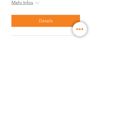
Mehr Infos
Details
Anmeldung geschlossen
WW Workshop │ Neues
WW Liberté ™ -
Programm: noch einfacher