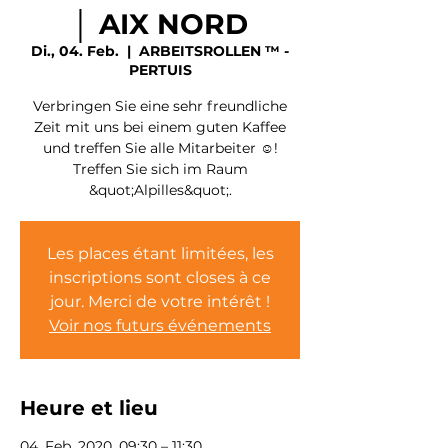
│ AIX NORD
Di., 04. Feb.
  |  
ARBEITSROLLEN ™ -
PERTUIS
Verbringen Sie eine sehr freundliche
Zeit mit uns bei einem guten Kaffee
und treffen Sie alle Mitarbeiter ☺!
Treffen Sie sich im Raum
&quot;Alpilles&quot;.
Les places étant limitées, les
inscriptions sont closes à ce
jour. Merci de votre intérêt !
Voir nos futurs événements
Heure et lieu
04. Feb. 2020, 09:30 – 11:30