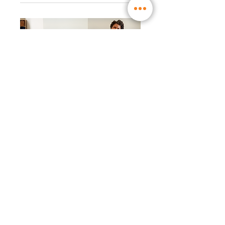
Anmeldung geschlossen
WW Workshop │ Neues
WW Liberté ™ -
Programm: noch einfacher
zu leben (17:30)
Mo., 22. Nov.
Mehr Infos