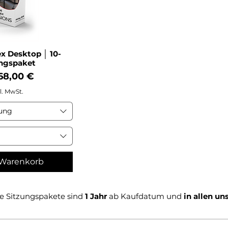
x Desktop │ 10-
ngspaket
-Preis
68,00 €
l. MwSt.
zung
 Warenkorb
se Sitzungspakete sind
1 Jahr
ab Kaufdatum und
in allen u