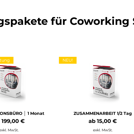
gspakete für Coworking
htung
NEU!
ONSBÜRO │ 1 Monat
ZUSAMMENARBEIT 1/2 Tag
le-Preis
Sale-Preis
b
199,00 €
ab
15,00 €
exkl. MwSt.
exkl. MwSt.