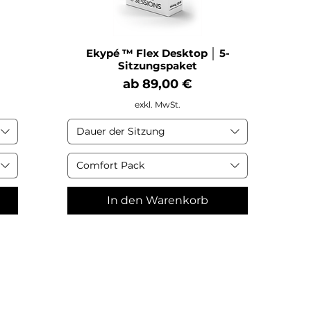
Ekypé ™ Flex Desktop │ 5-
Sitzungspaket
Sale-Preis
ab
89,00 €
exkl. MwSt.
Dauer der Sitzung
Comfort Pack
In den Warenkorb