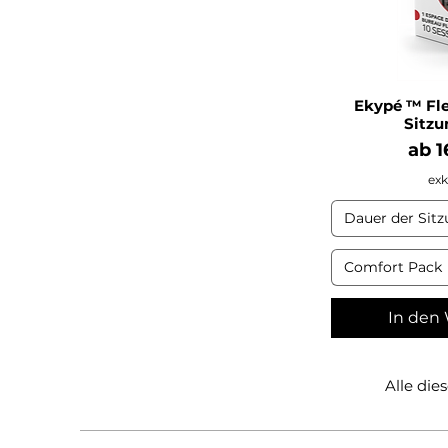
Ekypé ™ Fle
Sitzu
Sale
ab
1
exk
Dauer der Sit
Comfort Pack
In den
Alle die