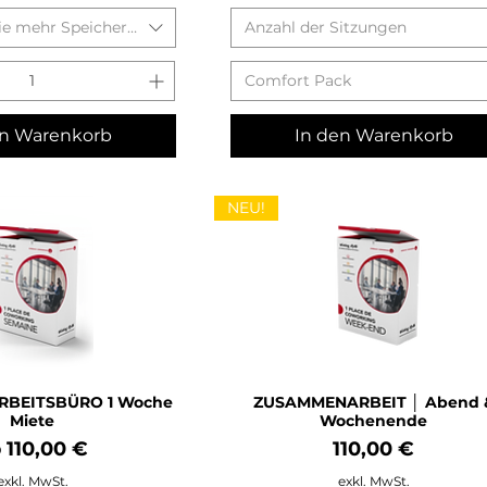
ie mehr Speicherplatz?
Anzahl der Sitzungen
Comfort Pack
en Warenkorb
In den Warenkorb
NEU!
BEITSBÜRO 1 Woche
ZUSAMMENARBEIT │ Abend 
Miete
Wochenende
le-Preis
Preis
b
110,00 €
110,00 €
exkl. MwSt.
exkl. MwSt.