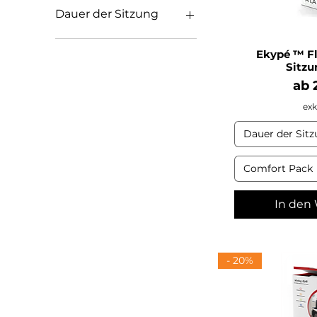
Dauer der Sitzung
1 Monat
Ekypé ™ Fl
1 Stunde
Sitzu
1 Tag
Sal
ab
1 Woche
1/2 Tag
exk
2 Stunden
Dauer der Sit
Comfort Pack
In den
- 20%