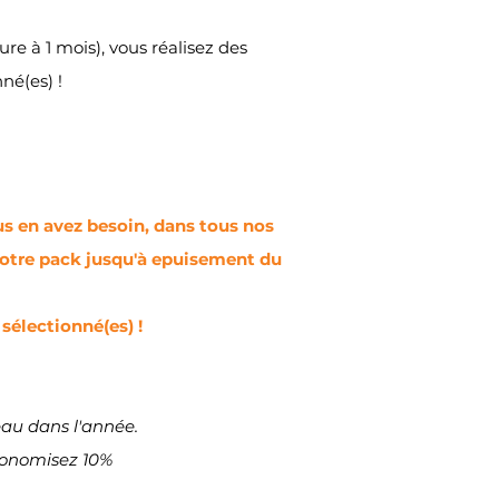
re à 1 mois), vous réalisez des
nné(es) !
us en avez besoin,
dans tous nos
r votre pack jusqu'à epuisement du
 sélectionné(es) !
eau dans l'année.
économisez 10%