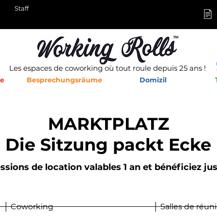
Staff
Les espaces de coworking où tout roule depuis 25 ans !
he
Besprechungsräume
Domizil
MARKTPLATZ
Die Sitzung packt Ecke
sions de location valables 1 an et bénéficiez ju
│ Coworking
│ Salles de réun