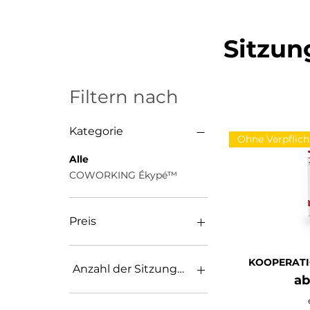
Sitzun
Filtern nach
Kategorie
Ohne Verpflic
Alle
COWORKING Ékypé™
Preis
15 €
259 €
KOOPERATI
Anzahl der Sitzungen
Sa
a
1 Sitzung