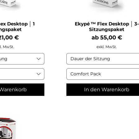
ex Desktop │ 1
Ekypé ™ Flex Desktop │ 3-
ngspaket
Sitzungspaket
e-Preis
Sale-Preis
21,00 €
ab
55,00 €
l. MwSt.
exkl. MwSt.
zung
Dauer der Sitzung
Comfort Pack
 Warenkorb
In den Warenkorb