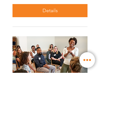
Details
RSVP Closed
WW Workshop │ New
WW Liberté ™ program:
even easier to live with
(17:30)
Mon, Nov 29