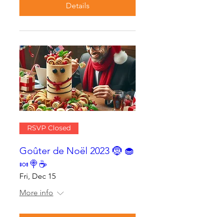
Details
RSVP Closed
Goûter de Noël 2023 🤶 🧁
🍬🍭☕
Fri, Dec 15
More info