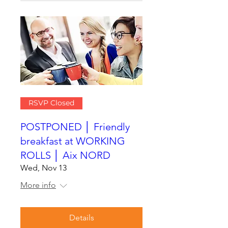
RSVP Closed
POSTPONED │ Friendly
breakfast at WORKING
ROLLS │ Aix NORD
Wed, Nov 13
More info
Details