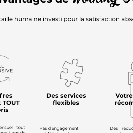
aille humaine investi pour la satisfaction abs
fres
Des services
Votre
t TOUT
flexibles
réco
ris
ensuel tout
Pas d'engagement
Des réduc
onditions de