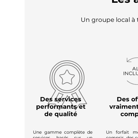
Un groupe local à t
Des services
Des of
performants et
vraimen
de qualité
comp
Une gamme complète de
Un forfait m
services basés sur un
compris, des c