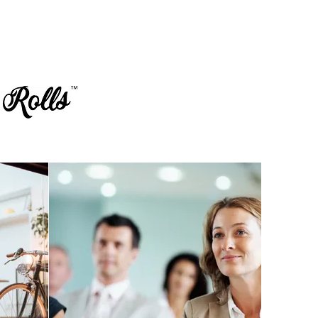
g Rolls™