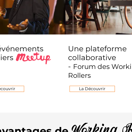
événements
Une plateforme
iers
collaborative
-
Forum des Work
Rollers
écouvrir
La Découvrir
avantages
de
WORKING R