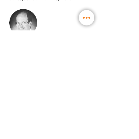
—
Matthias KLEEMAN │ M+W
Group
Avis & témoignages vérifiés
Réserver maintenant
Entreprise