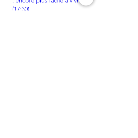
: encore plus facile à vivre
(17:30)
lun. 29 nov.
Plus d'infos
Détails
Inscription close