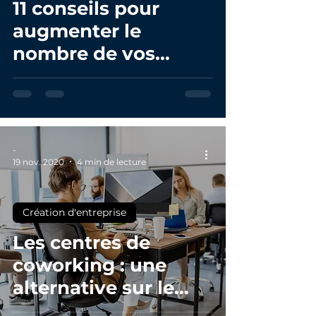
11 conseils pour
augmenter le
nombre de vos
abonnés à votre
Page LinkedIn
-
19 nov. 2020
4 min de lecture
Création d'entreprise
Les centres de
coworking : une
alternative sur le
long terme ?