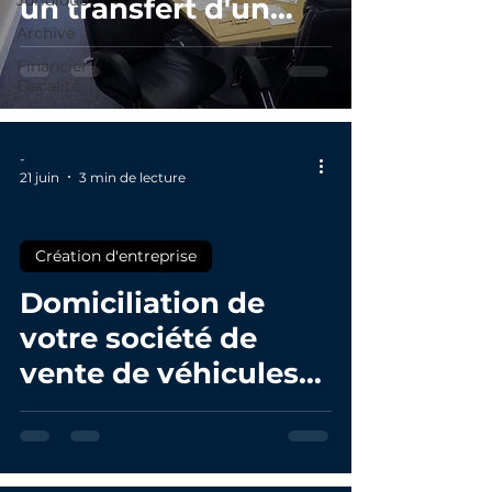
un transfert d'un
Archive
siège social (ou
Financier /
votre adresse
Fiscalité
professionnelle)
pour un auto-
-
entrepreneur en
21 juin
3 min de lecture
France ?
Création d'entreprise
Domiciliation de
votre société de
vente de véhicules
d'occasion