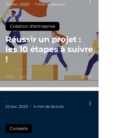
24 nov. 2020
7 min de lecture
Création d'entreprise
Réussir un projet :
les 10 étapes à suivre
!
-
21 nov. 2020
4 min de lecture
Conseils