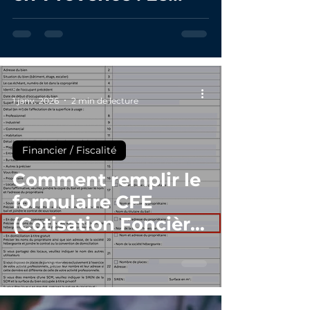
levier fiscal
méconnu pour
réduire sa CFE
-
1 janv. 2026
2 min de lecture
Financier / Fiscalité
Comment remplir le
formulaire CFE
(Cotisation Foncière
des Entreprises) en
tant que domicilié·e
?