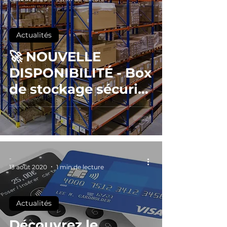
Actualités
🚀 NOUVELLE
DISPONIBILITÉ - Box
de stockage sécurisé
31 m² sur Pertuis à
partir du 1er janvier
2021
-
13 août 2020
1 min de lecture
Actualités
Découvrez le